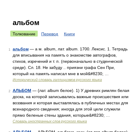
альбом
Толкование
Перевод
Книги
альбом
— а м. album, лат. album. 1700. Лексис. 1. Тетрадь
1
для вписывания на память о знакомстве автографов,
стихов, изречений и т. п. (первоначально в студенческой
среде). Сл. 18. Не забуду .. приязни графа Сен При,
который на память написал мне в мой&#8230; …
Исторический словарь галлицизмов русского языка
АЛЬБОМ
— (лат. album белое). 1) У древних римлян белая
2
доска, на которой записывались важные происшествия или
воззвания и которая выставлялась в публичных местах для
всенародного сведения; иногда для этой цели служили
прямо беленые стены здания, которые&#8230; …
Словарь иностранных слов русского языка