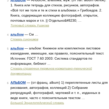
АЛЬБОМ
— АЛЬБОМ, альбома, муж. (от лат. album белое).
3
1. Книга или тетрадь для стихов, рисунков, автографов.
«Всё тот же толк и те ж стихи в альбомах.» Грибоедов. 2.
Книга, содержащая коллекцию фотографий, открыток,
почтовых марок и т.п. || Отдельно&#8230; …
Толковый словарь Ушакова
альбом
— См …
4
Словарь синонимов
альбом
— альбом: Книжное или комплектное листовое
5
изоиздание, имеющее, как правило, пояснительный текст.
Источник: ГОСТ 7.60 2003: Система стандартов по
информации, библиот …
Словарь-справочник терминов нормативно-технической
документации
АЛЬБОМ
— (от франц. album) 1) переплетенные листы для
6
рисования, автографов, коллекций.2) Собрание
репродукций, фотографий, чертежей и т. п., изданных в
виде книги, часто с пояснительным текстом …
Большой Энциклопедический словарь