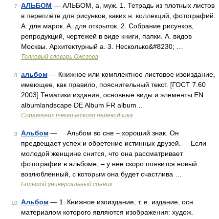
АЛЬБОМ
— АЛЬБОМ, а, муж. 1. Тетрадь из плотных листов
7
в переплёте для рисунков, каких н. коллекций, фотографий.
А. для марок. А. для открыток. 2. Собрание рисунков,
репродукций, чертежей в виде книги, папки. А. видов
Москвы. Архитектурный а. 3. Несколько&#8230; …
Толковый словарь Ожегова
альбом
— Книжное или комплектное листовое изоиздание,
8
имеющее, как правило, пояснительный текст. [ГОСТ 7.60
2003] Тематики издания, основные виды и элементы EN
albumlandscape DE Album FR album …
Справочник технического переводчика
Альбом
— Альбом во сне – хороший знак. Он
9
предвещает успех и обретение истинных друзей. Если
молодой женщине снится, что она рассматривает
фотографии в альбоме, – у нее скоро появится новый
возлюбленный, с которым она будет счастлива …
Большой универсальный сонник
Альбом
— 1. Книжное изоиздание, т. е. издание, осн.
10
материалом которого являются изображения: худож.