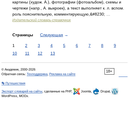
картины (худож. А.), фотографии (фотоальбом), схемы и
чертежи (напр., А. выкроек), а текст выполняет к. л. вспом.
роль пояснительную, комментирующую,&#8230; …
Издательский словарь-справочник
Страницы
Следующая
→
1
2
3
4
5
6
7
8
9
10
11
12
13
© Академик, 2000-2026
18+
Обратная связь:
Техподдержка
,
Реклама на сайте
👣 Путешествия
Экспорт словарей на сайты
, сделанные на PHP,
Joomla,
Drupal,
WordPress, MODx.